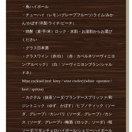
・角ハイボール
・チューハイ（レモン/グレープフルーツ/ライム/みか
ん/かぼす/洋梨/ライチ/ピーチ）
・焼酎（麦/芋/米）ロック・水割・お湯割からお選び
ください
・グラス日本酒
・グラスワイン（赤/白）（赤：カベルネソーヴィニヨ
ン/アルベック）（白：ソーヴィニヨンブラン/シャル
ドネ）
Wine cocktail (red: kitty / wine cooler) (white: operator /
keel / spritza)
・カクテル（抹茶ソーダ/ブランデースプリッツァ/和
ジントニック（ゆず、かぼす）/ヒプノティック（ソー
ダ、グレープ）/カンパリ（ソーダ、グレープ）/カシ
ス（ソーダ、グレープ）/梅酒（ロック、ソーダ）/桜
ソーダ/リモンチェロハイボール/シェリーハイボール