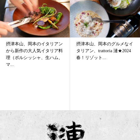
ン
摂津本山、岡本のグルメなイ
摂津本山、岡本のオシャ
料
タリアン、trattoria 漣★2024
イタリアン、trattoria 漣
、
春！リゾット...
★2023最終ブログ...