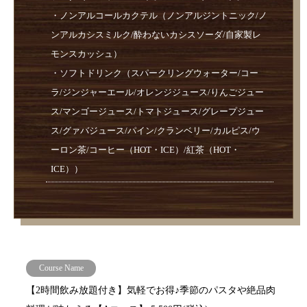
・ノンアルコールカクテル（ノンアルジントニック/ノ
ンアルカシスミルク/酔わないカシスソーダ/自家製レ
モンスカッシュ）
・ソフトドリンク（スパークリングウォーター/コー
ラ/ジンジャーエール/オレンジジュース/りんごジュー
ス/マンゴージュース/トマトジュース/グレープジュー
ス/グァバジュース/パイン/クランベリー/カルピス/ウ
ーロン茶/コーヒー（HOT・ICE）/紅茶（HOT・
ICE））
Course Name
【2時間飲み放題付き】気軽でお得♪季節のパスタや絶品肉