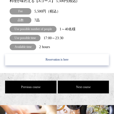
料理が味わえる【Aコース】 5,500円(税込)
Fee
5,500円（税込）
品数
7品
Use possible number of people
1～40名様
Use possible time
17:00～23:30
Available time
2 hours
Reservation is here
Previous course
Next course