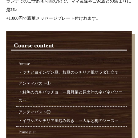
ランチでのご予約も可能なので、ママ友達やご家族との集まりに
是非♪
+1,000円で豪華メッセージプレート付けれます。
Course content
Amuse
・ツナと白インゲン豆、枝豆のシチリア風サラダ仕立て
アンティパスト①
・鮮魚のカルパッチョ ～夏野菜と貝出汁のネバネバソー
ス～
アンティパスト②
・イワシのシチリア風包み焼き ～大葉と梅のソース～
Primo piat