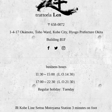
〒658-0072
1-4-17 Okamoto, Toho Ward, Kobe City, Hyogo Prefecture Okita
Building B1F
business hours
11:30～15:00（L.O.14:30）
17:00～22:30（L.O.21:30）
Regular holiday: Tuesday
JR Kobe Line Settsu Motoyama Station 3 minutes on foot