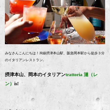
みなさんこんにちは！JR線摂津本山駅、阪急岡本駅から徒歩３分
のイタリアンレストラン
摂津本山、岡本のイタリア
ン
trattoria 漣（レ
ン）
is!