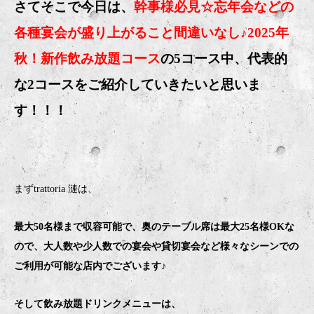
さてそこで今日は、
幹事様必見☆忘年会などの
各種宴会が盛り上がること間違いなし♪2025年
秋！新作飲み放題コース
の5コース中、代表的
な2コースをご紹介していきたいと思いま
す！！！
まずtrattoria 漣は、
最大50名様まで収容可能で、奥のテーブル席は最大25名様OKな
ので、大人数や少人数での宴会や貸切宴会など様々なシーンでの
ご利用が可能な店内でございます♪
そして飲み放題ドリンクメニューは、