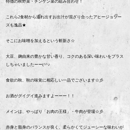
特徴の秋野菜・チンゲン菜の組み合わせ！
これら2食材から溢れ出すお出汁が混ざり合ったアヒージョソー
スも逸品★
そこにお味噌を加えるという斬新さ☆
大豆、麹由来の豊かな甘い香り、コクのある深い味わいをプラス
しちゃいましたーー(^^♪
食欲の秋、秋の味覚に相応しい一品でございます☆彡
お酒がグイグイ進みますよーーー！！
メインは、やっぱり「お肉の王様」・牛肉が登場☆彡
赤身と脂身のバランスが良く、柔らかくてジューシーな味わいが