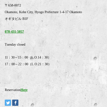
〒658-0072
Okamoto, Kobe City, Hyogo Prefecture 1-4-17 Okamoto
オギタビル B1F
078-431-5057
Tuesday closed
11：30～15：00（L.O.14：30）
17：00～22：00（L.O.21：30）
Reservation
Here