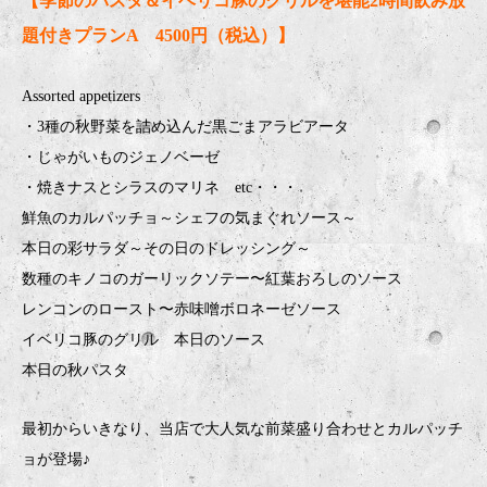
【季節のパスタ＆イベリコ豚のグリルを堪能2時間飲み放
題付きプランA 4500円（税込）】
Assorted appetizers
・3種の秋野菜を詰め込んだ黒ごまアラビアータ
・じゃがいものジェノベーゼ
・焼きナスとシラスのマリネ etc・・・
鮮魚のカルパッチョ～シェフの気まぐれソース～
本日の彩サラダ～その日のドレッシング～
数種のキノコのガーリックソテー〜紅葉おろしのソース
レンコンのロースト〜赤味噌ボロネーゼソース
イベリコ豚のグリル 本日のソース
本日の秋パスタ
最初からいきなり、当店で大人気な前菜盛り合わせとカルパッチ
ョが登場♪