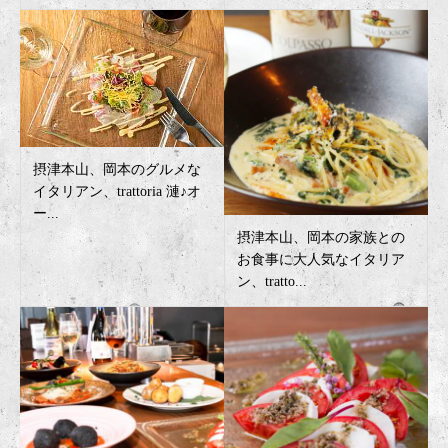
摂津本山、岡本のグルメな
イタリアン、trattoria 漣♪オ
ー...
摂津本山、岡本の家族との
お食事に大人気なイタリア
ン、tratto...