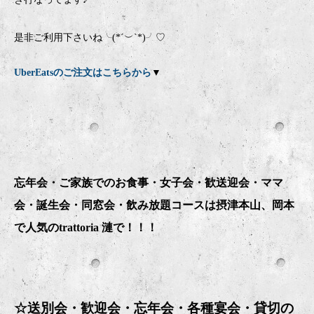
是非ご利用下さいね╰(*´︶`*)╯♡
UberEatsのご注文はこちらから
▼
忘年会・ご家族でのお食事・女子会・歓送迎会・ママ
会・誕生会・同窓会・飲み放題コースは摂津本山、岡本
で人気のtrattoria 漣で！！！
☆送別会・歓迎会・忘年会・
各種宴会・貸切の