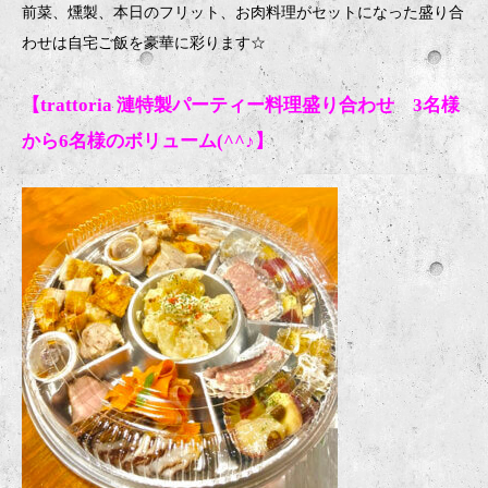
前菜、燻製、本日のフリット、お肉料理がセットになった盛り合
わせは自宅ご飯を豪華に彩ります
☆
【trattoria 漣特製パーティー料理盛り合わせ 3名様
から6名様のボリューム(^^♪】