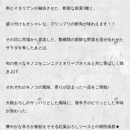
和とイタリアンが融合させた、斬新な前菜3種と、
盛り付けもオシャレな、プリップリの鮮魚が味わえます！！
その日に市場から直送した、数種類の新鮮な野菜を混ぜ合わせた
サラダを食したあとは、
旬の色々なキノコをニンニクとオリーブオイルと共に香ばしく焼
き上げ、
それぞれのキノコの風味、香りが詰まった一品をご堪能♪
大根おろしのサッパリとした風味に、唐辛子のピリッとした辛味
が加わった、
爽やかな辛さが食欲をそそる紅葉おろしソースとの相性抜群★