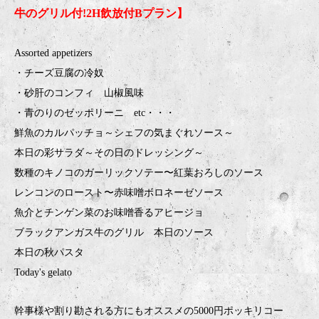
牛のグリル付!2H飲放付Bプラン】
Assorted appetizers
・チーズ豆腐の冷奴
・砂肝のコンフィ 山椒風味
・青のりのゼッポリーニ etc・・・
鮮魚のカルパッチョ～シェフの気まぐれソース～
本日の彩サラダ～その日のドレッシング～
数種のキノコのガーリックソテー〜紅葉おろしのソース
レンコンのロースト〜赤味噌ボロネーゼソース
魚介とチンゲン菜のお味噌香るアヒージョ
ブラックアンガス牛のグリル 本日のソース
本日の秋パスタ
Today's gelato
幹事様や割り勘される方にもオススメの5000円ポッキリコー