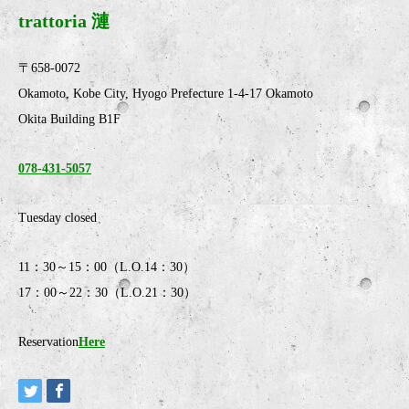
trattoria 漣
〒658-0072
Okamoto, Kobe City, Hyogo Prefecture 1-4-17 Okamoto
Okita Building B1F
078-431-5057
Tuesday closed
11：30～15：00（L.O.14：30）
17：00～22：30（L.O.21：30）
Reservation
Here