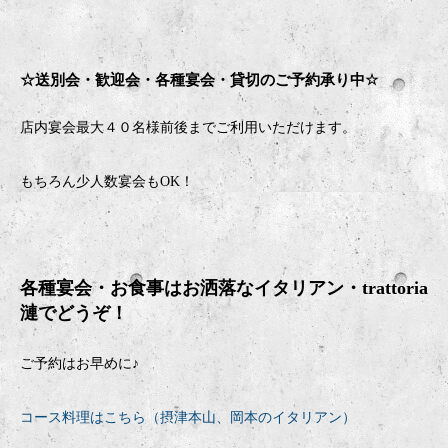
☆送別会・歓迎会・
各種宴会・貸切のご予約承り中
☆
店内宴会最大４０名様前後までご利用いただけます。
もちろん少人数宴会も
OK
！
各種宴会・お食事はお洒落なイタリアン・
trattoria
漣でどうぞ！
ご予約はお早めに♪
コース料理はこちら（摂津本山、岡本のイタリアン）