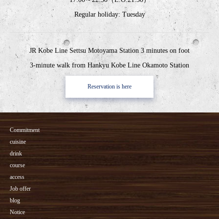
Regular holiday: Tuesday
JR Kobe Line Settsu Motoyama Station 3 minutes on foot
3-minute walk from Hankyu Kobe Line Okamoto Station
Reservation is here
Commitment
cuisine
drink
course
access
Job offer
blog
Notice