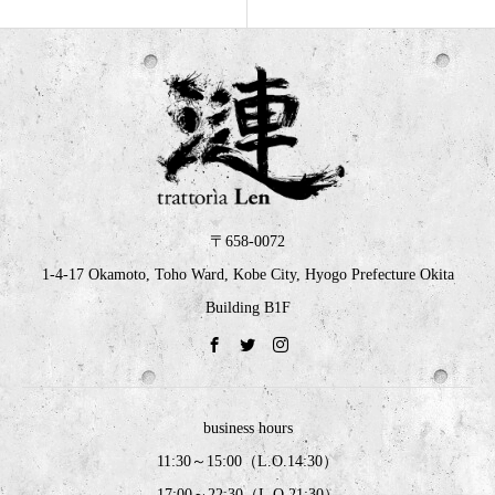
〒658-0072
1-4-17 Okamoto, Toho Ward, Kobe City, Hyogo Prefecture Okita
Building B1F
business hours
11:30～15:00（L.O.14:30）
17:00～22:30（L.O.21:30）