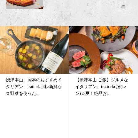
【摂津本山 ご飯】グルメな
摂津本山、岡本の女子会に大
イタリアン、trattoria 漣(レ
人気なイタリアン、trattoria
ン)☆夏！絶品お...
漣♪クリスマス・...