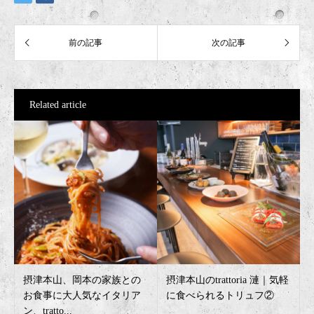
Related article
摂津本山、岡本の家族との
摂津本山のtrattoria 漣｜気軽
お食事に大人気なイタリア
に食べられるトリュフ②
ン、tratto...