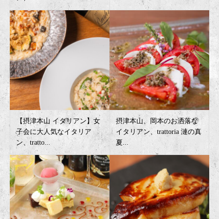
【摂津本山 イタリアン】女
摂津本山、岡本のお洒落な
子会に大人気なイタリア
イタリアン、trattoria 漣の真
ン、tratto...
夏...