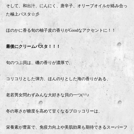
そして、和出汁、にんにく、唐辛子、オリーブオイルが絡み合っ
た極上パスタ☆彡
ほのかに香る旬の柚子皮の香りがGoodなアクセントに！！
最後にクリームパスタ！！！
旬のつぶ貝は、磯の香りが濃厚で、
コリコリとした弾力、ほんのりとした海の香りがある、
老若男女問わずみんな大好きな貝の一つ(^^♪
冬の寒さが糖度を高めて甘くなるブロッコリーは、
栄養素が豊富で、免疫力向上や美肌効果も期待できるスーパーフ