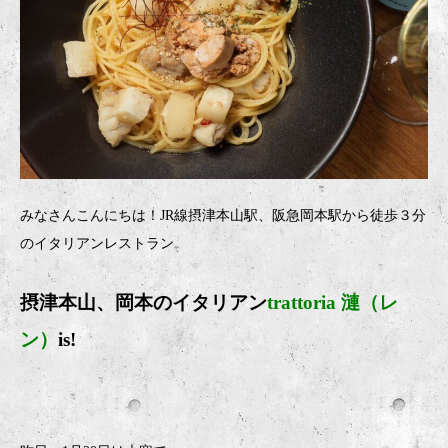
みなさんこんにちは！JR線摂津本山駅、阪急岡本駅から徒歩３分
のイタリアンレストラン
摂津本山、岡本のイタリア
ン
trattoria 漣（レ
ン）
is!