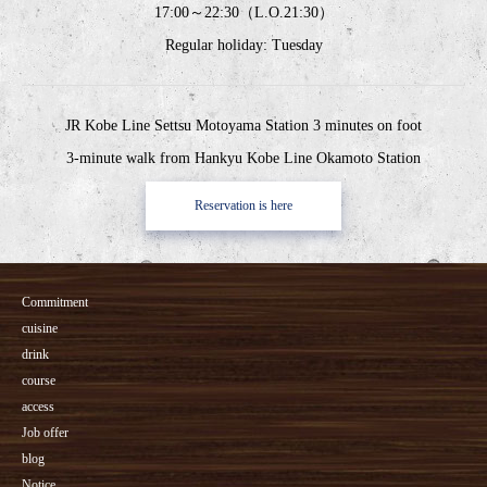
17:00～22:30（L.O.21:30）
Regular holiday: Tuesday
JR Kobe Line Settsu Motoyama Station 3 minutes on foot
3-minute walk from Hankyu Kobe Line Okamoto Station
Reservation is here
Commitment
cuisine
drink
course
access
Job offer
blog
Notice