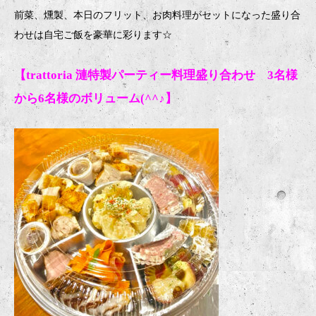
前菜、燻製、本日のフリット、お肉料理がセットになった盛り合
わせは自宅ご飯を豪華に彩ります
☆
【trattoria 漣特製パーティー料理盛り合わせ 3名様
から6名様のボリューム(^^♪】