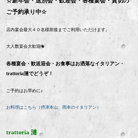
☆新年会・送別会・歓迎会・
各種宴会・貸切の
ご予約承り中
☆
店内宴会最大４０名様前後までご利用いただけます。
大人数宴会大歓迎★
各種宴会・歓送迎会・お食事はお洒落なイタリアン・
trattoria
漣でどうぞ！
ご予約はお早めに♪
お料理はこちら（摂津本山、岡本のイタリアン）
trattoria 漣