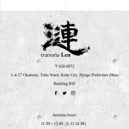
〒658-0072
1-4-17 Okamoto, Toho Ward, Kobe City, Hyogo Prefecture Okita
Building B1F
business hours
11:30～15:00（L.O.14:30）