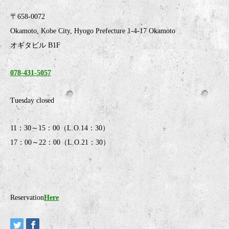
〒658-0072
Okamoto, Kobe City, Hyogo Prefecture 1-4-17 Okamoto
オギタビル B1F
078-431-5057
Tuesday closed
11：30～15：00（L.O.14：30）
17：00～22：00（L.O.21：30）
Reservation
Here