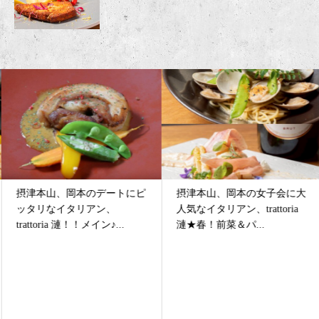
摂津本山、岡本のデートにピ
摂津本山、岡本の女子会に大
ッタリなイタリアン、
人気なイタリアン、trattoria
trattoria 漣！！メイン♪...
漣★春！前菜＆パ...