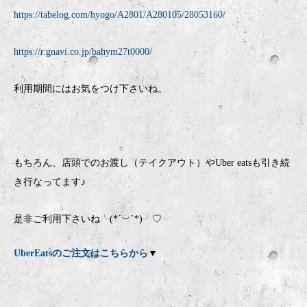
https://tabelog.com/hyogo/A2801/A280105/28053160/
https://r.gnavi.co.jp/bahym27t0000/
利用期間にはお気をつけ下さいね。
もちろん、店頭でのお渡し（テイクアウト）やUber eatsも引き続
き行なってます♪
是非ご利用下さいね╰(*´︶`*)╯♡
UberEatsのご注文はこちらから
▼