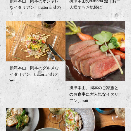
摂津本山、岡本のオシャレ
摂津本山のtrattoria 漣｜お一
なイタリアン、trattoria 漣の
人様でもお気軽に
コ...
摂津本山、岡本のグルメな
イタリアン、trattoria 漣♪オ
ー...
摂津本山、岡本のご家族と
のお食事に大人気なイタリ
アン、tratt...