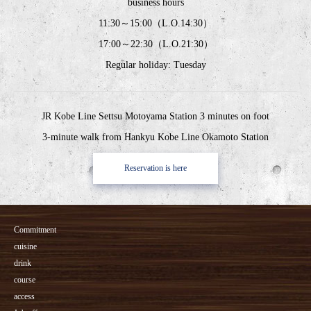
business hours
11:30～15:00（L.O.14:30）
17:00～22:30（L.O.21:30）
Regular holiday: Tuesday
JR Kobe Line Settsu Motoyama Station 3 minutes on foot
3-minute walk from Hankyu Kobe Line Okamoto Station
Reservation is here
Commitment
cuisine
drink
course
access