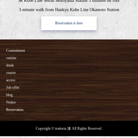
JR Kobe Line Settsu Motoyama Station 3 minutes on foot
3-minute walk from Hankyu Kobe Line Okamoto Station
Reservation is here
Commitment
cuisine
drink
course
access
Job offer
blog
Notice
Reservation
Copyright © trattoria 漣 All Rights Reserved.