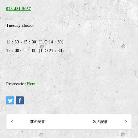
078-431-5057
Tuesday closed
11：30～15：00（L.O.14：30）
17：00～22：00（L.O.21：30）
Reservation
Here