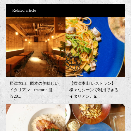
Related article
摂津本山、岡本の美味しい
【摂津本山 レストラン】
イタリアン、trattoria 漣
様々なシーンで利用できる
☆20...
イタリアン、tr...