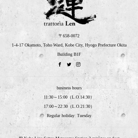
〒658-0072
1-4-17 Okamoto, Toho Ward, Kobe City, Hyogo Prefecture Okita
Building B1F
business hours
11:30～15:00（L.O.14:30）
17:00～22:30（L.O.21:30）
Regular holiday: Tuesday