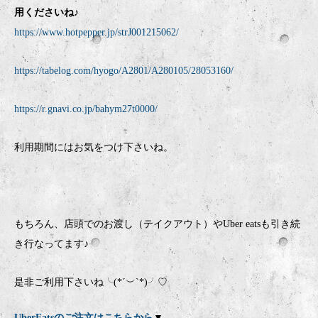
用くださいね♪
https://www.hotpepper.jp/strJ001215062/
https://tabelog.com/hyogo/A2801/A280105/28053160/
https://r.gnavi.co.jp/bahym27t0000/
利用期間にはお気をつけ下さいね。
もちろん、店頭でのお渡し（テイクアウト）やUber eatsも引き続
き行なってます♪
是非ご利用下さいね╰(*´︶`*)╯♡
UberEatsのご注文はこちらから
▼