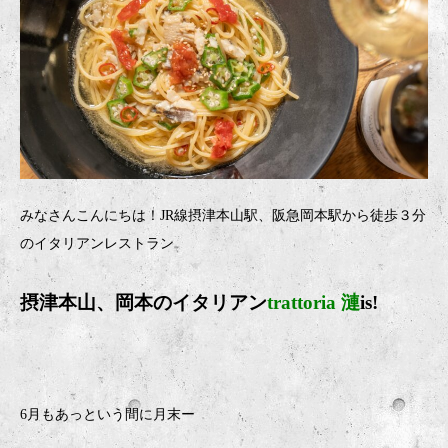
みなさんこんにちは！JR線摂津本山駅、阪急岡本駅から徒歩３分
のイタリアンレストラン
摂津本山、岡本のイタリア
ン
trattoria 漣
is!
6月もあっという間に月末ー