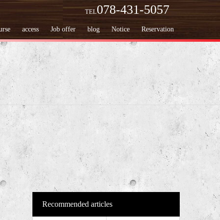
078-431-5057
TEL
urse
access
Job offer
blog
Notice
Reservation
Recommended articles