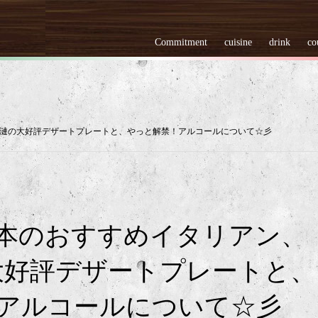
Commitment
cuisine
drink
co
ria 漣の大好評デザートプレートと、やっと解禁！アルコールについて☆彡
本のおすすめイタリアン、
a 漣の大好評デザートプレートと、
アルコールについて☆彡