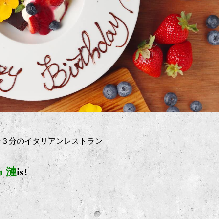
歩３分のイタリアンレストラン
ia 漣
is!