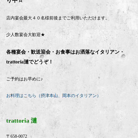
り中
☆
店内宴会最大４０名様前後までご利用いただけます。
少人数宴会大歓迎★
各種宴会・歓送迎会・お食事はお洒落なイタリアン・
trattoria
漣でどうぞ！
ご予約はお早めに♪
お料理はこちら（摂津本山、岡本のイタリアン）
trattoria 漣
〒658-0072