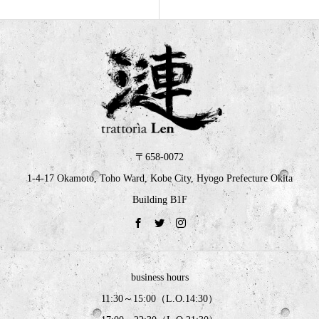
〒658-0072
1-4-17 Okamoto, Toho Ward, Kobe City, Hyogo Prefecture Okita
Building B1F
business hours
11:30～15:00（L.O.14:30）