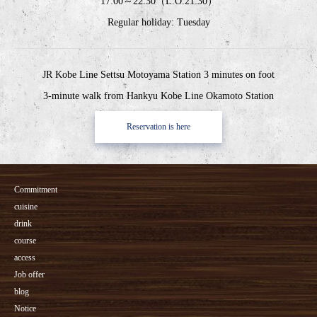
17:00～22:30（L.O.21:30）
Regular holiday: Tuesday
JR Kobe Line Settsu Motoyama Station 3 minutes on foot
3-minute walk from Hankyu Kobe Line Okamoto Station
Reservation is here
Commitment
cuisine
drink
course
access
Job offer
blog
Notice