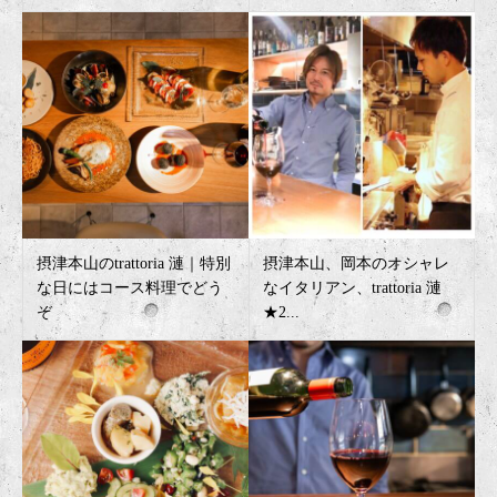
摂津本山のtrattoria 漣｜特別
摂津本山、岡本のオシャレ
な日にはコース料理でどう
なイタリアン、trattoria 漣
ぞ
★2...