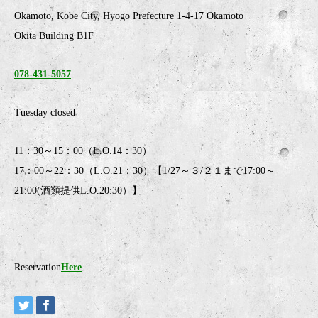
Okamoto, Kobe City, Hyogo Prefecture 1-4-17 Okamoto
Okita Building B1F
078-431-5057
Tuesday closed
11：30～15：00（L.O.14：30）
17：00～22：30（L.O.21：30）【1/27～３/２１まで17:00～
21:00(酒類提供L.O.20:30）】
Reservation
Here