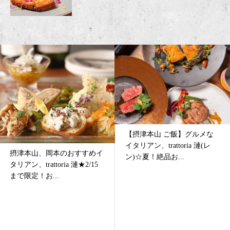
【摂津本山 ご飯】グルメな
摂津本山、岡本のお洒落なイ
イタリアン、trattoria 漣(レ
タリアン、trattoria 漣の2020
ン)☆夏！絶品お...
年12月の宴...