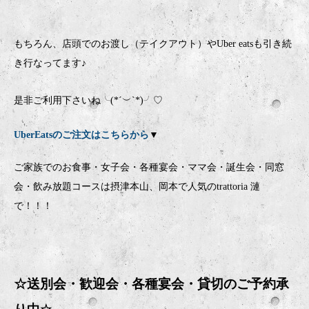
もちろん、店頭でのお渡し（テイクアウト）やUber eatsも引き続
き行なってます♪
是非ご利用下さいね╰(*´︶`*)╯♡
UberEatsのご注文はこちらから
▼
ご家族でのお食事・女子会・各種宴会・ママ会・誕生会・同窓
会・飲み放題コースは摂津本山、岡本で人気のtrattoria 漣
で！！！
☆送別会・歓迎会・
各種宴会・貸切のご予約承