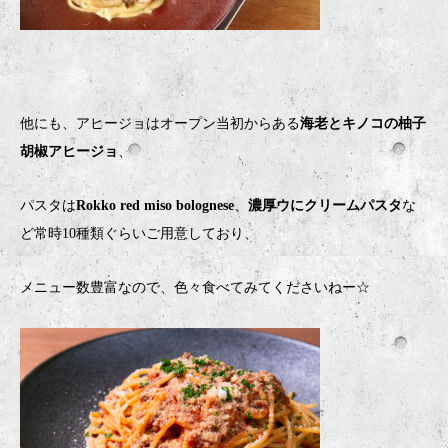
他にも、アヒージョはオープン当初からある
海老とキノコの柚子
胡椒アヒージョ
、
パスタは
Rokko red miso bolognese
、
濃厚ウにクリームパスタ
な
ど常時10種類ぐらいご用意しており、
メニュー数豊富なので、色々食べてみてくださいねー☆