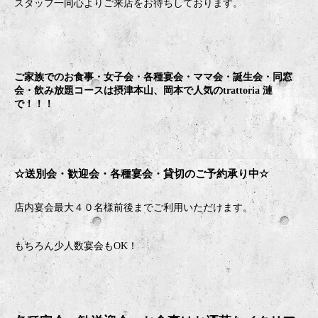
スタッフ一同心よりご来店をお待ちしております。
ご家族でのお食事・女子会・各種宴会・ママ会・誕生会・同窓
会・飲み放題コースは摂津本山、岡本で人気のtrattoria 漣
で！！！
☆送別会・歓迎会・
各種宴会・貸切のご予約承り中
☆
店内宴会最大４０名様前後までご利用いただけます。
もちろん少人数宴会も
OK
！