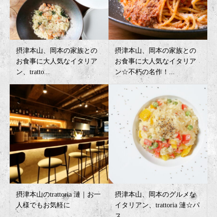
摂津本山、岡本の家族との
摂津本山、岡本の家族との
お食事に大人気なイタリア
お食事に大人気なイタリア
ン、tratto...
ン☆不朽の名作！...
摂津本山のtrattoria 漣｜お一
摂津本山、岡本のグルメな
人様でもお気軽に
イタリアン、trattoria 漣☆パ
ス...