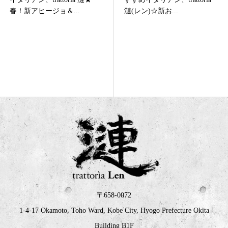
春！新アヒージョ＆...
漣(レン)☆新お...
〒658-0072
1-4-17 Okamoto, Toho Ward, Kobe City, Hyogo Prefecture Okita
Building B1F