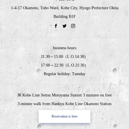
1-4-17 Okamoto, Toho Ward, Kobe City, Hyogo Prefecture Okita
Building B1F
business hours
11:30～15:00（L.O.14:30）
17:00～22:30（L.O.21:30）
Regular holiday: Tuesday
JR Kobe Line Settsu Motoyama Station 3 minutes on foot
3-minute walk from Hankyu Kobe Line Okamoto Station
Reservation is here