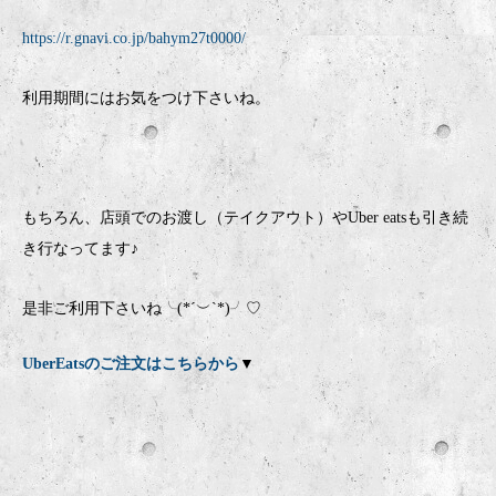
https://r.gnavi.co.jp/bahym27t0000/
利用期間にはお気をつけ下さいね。
もちろん、店頭でのお渡し（テイクアウト）やUber eatsも引き続
き行なってます♪
是非ご利用下さいね╰(*´︶`*)╯♡
UberEatsのご注文はこちらから
▼