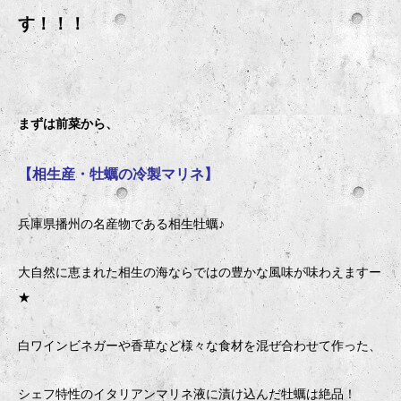
す！！！
まずは前菜から、
【相生産・牡蠣の冷製マリネ】
兵庫県播州の名産物である相生牡蠣♪
大自然に恵まれた相生の海ならではの豊かな風味が味わえますー
★
白ワインビネガーや香草など様々な食材を混ぜ合わせて作った、
シェフ特性のイタリアンマリネ液に漬け込んだ牡蠣は絶品！