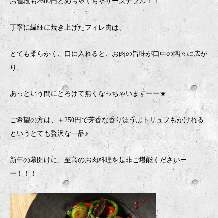
お値段も2600円とめちゃくちゃリーズナブル！！
丁寧に繊細に焼き上げたフィレ肉は、
とても柔らかく、口に入れると、お肉の旨味が口中の隅々に広が
り、
あっという間にとろけて無くなっちゃいますーー★
ご希望の方は、＋250円で芳香な香り漂う黒トリュフもかけれる
というとても贅沢な一品♪
新年の幕開けに、至高のお肉料理を是非ご堪能くださいー
ー！！！