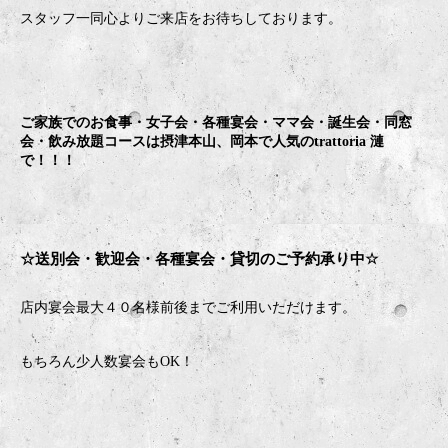
スタッフ一同心よりご来店をお待ちしております。
ご家族でのお食事・女子会・各種宴会・ママ会・誕生会・同窓
会・飲み放題コースは摂津本山、岡本で人気のtrattoria 漣
で！！！
☆送別会・歓迎会・
各種宴会・貸切のご予約承り中
☆
店内宴会最大４０名様前後までご利用いただけます。
もちろん少人数宴会も
OK
！