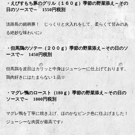
・えびすもち豚のグリル（１６０ｇ）季節の野菜添え～その
日のソースで～ 1550円税別
淡路島の銘柄豚！ じっくりと火入れをして、柔らくて甘みのあ
る絶妙な味わいに♪
・但馬鶏のソテー（２００ｇ）季節の野菜添え～その日のソ
ースで～ 1450円税別
但馬鶏を皮目はカリッと中身はジューシーに仕上げております。
鶏肉好きにはたまらない１品☆
・マグレ鴨のロースト（180ｇ）季節の野菜添え～その日の
ソースで～ 1800円税別
マグレ鴨を丁寧に焼き上げ、ほのかなピンク色に仕上げました！
ジューシーな肉質が最高です♪