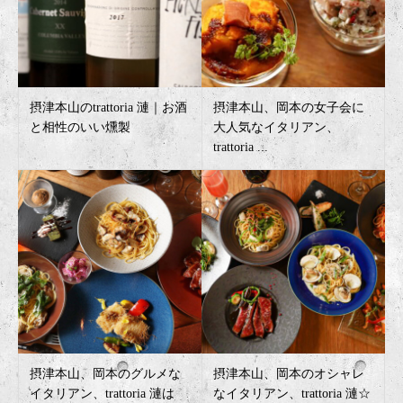
摂津本山のtrattoria 漣｜お酒
摂津本山、岡本の女子会に
と相性のいい燻製
大人気なイタリアン、
trattoria ...
摂津本山、岡本のグルメな
摂津本山、岡本のオシャレ
イタリアン、trattoria 漣は
なイタリアン、trattoria 漣☆