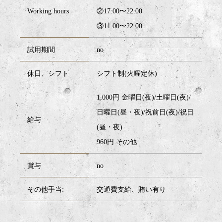
Working hours
②17:00〜22:00
③11:00〜22:00
試用期間
no
休日、シフト
シフト制(火曜定休)
1,000円 金曜日(夜)/土曜日(夜)/
日曜日(昼・夜)/祝前日(夜)/祝日
給与
(昼・夜)
960円 その他
賞与
no
その他⼿当:
交通費支給、賄い有り