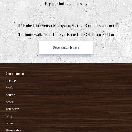
Regular holiday: Tuesday
JR Kobe Line Settsu Motoyama Station 3 minutes on foot
3-minute walk from Hankyu Kobe Line Okamoto Station
Reservation is here
Commitment
cuisine
drink
course
access
Job offer
blog
Notice
Reservation