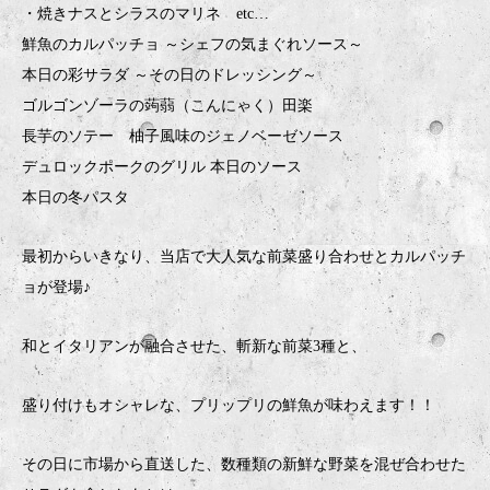
・焼きナスとシラスのマリネ etc…
鮮魚のカルパッチョ ～シェフの気まぐれソース～
本日の彩サラダ ～その日のドレッシング～
ゴルゴンゾーラの蒟蒻（こんにゃく）田楽
長芋のソテー 柚子風味のジェノベーゼソース
デュロックポークのグリル 本日のソース
本日の冬パスタ
最初からいきなり、当店で大人気な前菜盛り合わせとカルパッチ
ョが登場♪
和とイタリアンが融合させた、斬新な前菜3種と、
盛り付けもオシャレな、プリップリの鮮魚が味わえます！！
その日に市場から直送した、数種類の新鮮な野菜を混ぜ合わせた