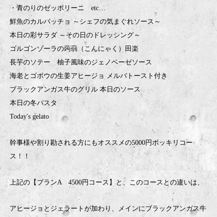
・青のりのゼッポリーニ etc…
鮮魚のカルパッチョ ～シェフの気まぐれソース～
本日の彩サラダ ～その日のドレッシング～
ゴルゴンゾーラの蒟蒻（こんにゃく）田楽
長芋のソテー 柚子風味のジェノベーゼソース
海老とゴボウの生姜アヒージョ メルバトースト付き
ブラックアンガス牛のグリル 本日のソース
本日の冬パスタ
Today's gelato
幹事様や割り勘される方にもオススメの5000円ポッキリコー
ス！！
上記の【プランA 4500円コース】と、このコースとの違いは、
アヒージョとジェラートが加わり、メインにブラックアンガス牛