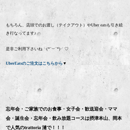
もちろん、店頭でのお渡し（テイクアウト）やUber eatsも引き続
き行なってます♪
是非ご利用下さいね╰(*´︶`*)╯♡
UberEatsのご注文はこちらから
▼
忘年会・ご家族でのお食事・女子会・歓送迎会・ママ
会・誕生会・忘年会・飲み放題コースは摂津本山、岡本
で人気のtrattoria 漣で！！！