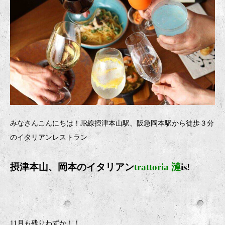
みなさんこんにちは！JR線摂津本山駅、阪急岡本駅から徒歩３分
のイタリアンレストラン
摂津本山、岡本のイタリア
ン
trattoria 漣
is!
11月も残りわずか！！