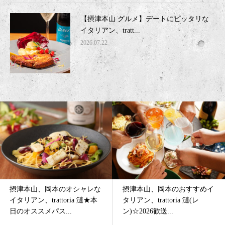
【摂津本山 グルメ】デートにピッタリな
イタリアン、tratt...
2026.07.22
摂津本山、岡本のおすすめイ
摂津本山、岡本のグルメなイ
タリアン、trattoria 漣(レ
タリアン、trattoria 漣☆秋！
ン)☆2026歓送...
新スピードメニュ...