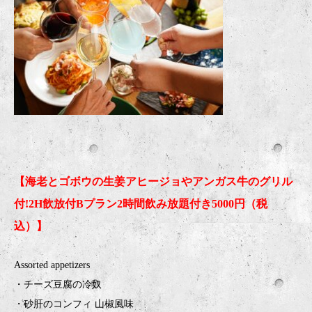
【海老とゴボウの生姜アヒージョやアンガス牛のグリル
付!2H飲放付Bプラン2時間飲み放題付き5000円（税
込）】
Assorted appetizers
・チーズ豆腐の冷奴
・砂肝のコンフィ 山椒風味