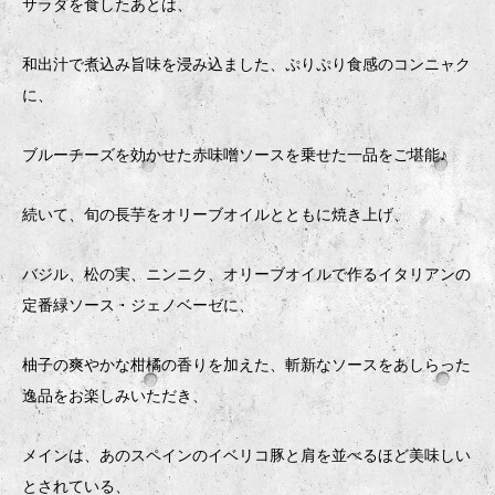
サラダを食したあとは、
和出汁で煮込み旨味を浸み込ました、ぷりぷり食感のコンニャク
に、
ブルーチーズを効かせた赤味噌ソースを乗せた一品をご堪能♪
続いて、旬の長芋をオリーブオイルとともに焼き上げ、
バジル、松の実、ニンニク、オリーブオイルで作るイタリアンの
定番緑ソース・ジェノベーゼに、
柚子の爽やかな柑橘の香りを加えた、斬新なソースをあしらった
逸品をお楽しみいただき、
メインは、あのスペインのイベリコ豚と肩を並べるほど美味しい
とされている、