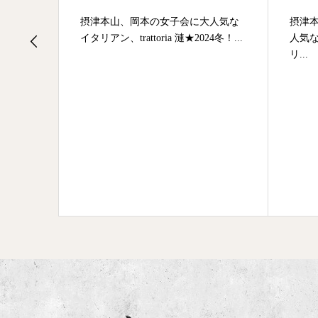
ッタリ
摂津本山、岡本の女子会に大人気な
摂津
☆メニュー
イタリアン、trattoria 漣★2024冬！...
人気な
リ...