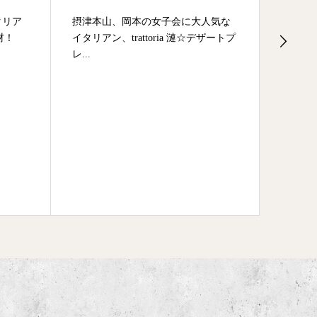
タリア
摂津本山、岡本の女子会に大人気な
摂津本
食材！
イタリアン、trattoria 漣☆デザートプ
ン、tra
レ...
（ド...