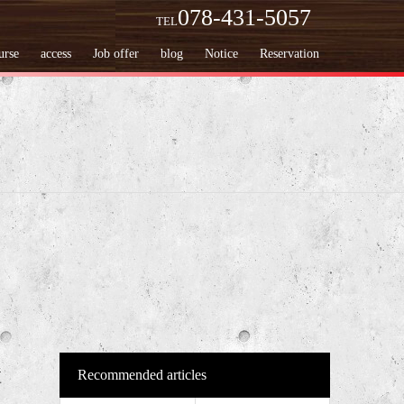
078-431-5057
TEL
urse
access
Job offer
blog
Notice
Reservation
Recommended articles
短