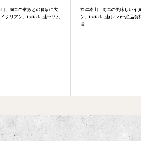
本山、岡本の家族との食事に大
摂津本山、岡本の美味しいイ
イタリアン、trattoria 漣☆ソム
ン、trattoria 漣(レン)☆絶品
岩...