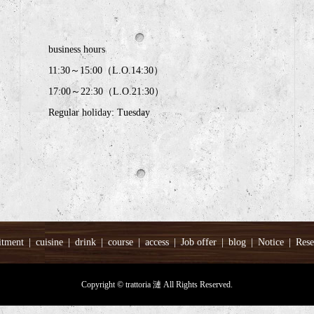
business hours
11:30～15:00（L.O.14:30）
17:00～22:30（L.O.21:30）
Regular holiday: Tuesday
tment
cuisine
drink
course
access
Job offer
blog
Notice
Rese
Copyright © trattoria 漣 All Rights Reserved.